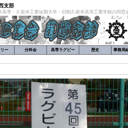
西支部
米高専・久留米工業短期大学・旧制久留米高等工業学校の同窓
ラリー
分科会
高専ラグビー
歴史
事務