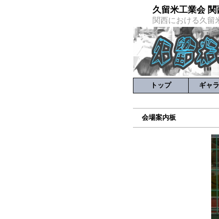
久留米工業会 関
関西における久留
トップ
ギャ
会場案内板