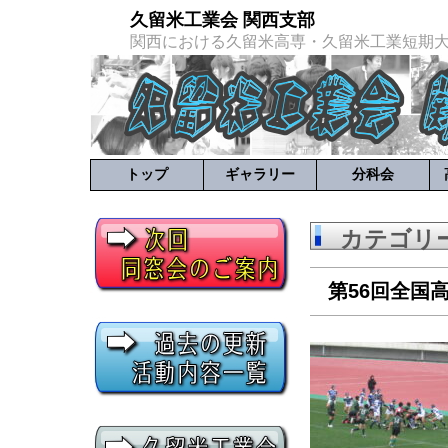
久留米工業会 関西支部
関西における久留米高専・久留米工業短期
トップ
ギャラリー
分科会
カテゴリ
第56回全国