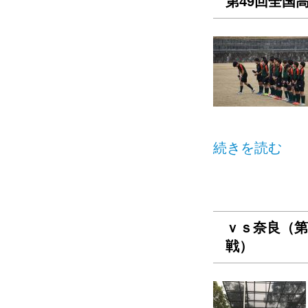
第49回全国
続きを読む
ｖｓ奈良（第
戦）