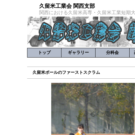
久留米工業会 関西支部
関西における久留米高専・久留米工業短期
トップ
ギャラリー
分科会
久留米ボールのファーストスクラム