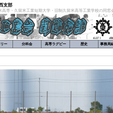
西支部
米高専・久留米工業短期大学・旧制久留米高等工業学校の同窓
ラリー
分科会
高専ラグビー
歴史
事務