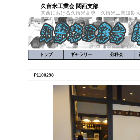
久留米工業会 関西支部
関西における久留米高専・久留米工業短期
トップ
ギャラリー
分科会
P1100298