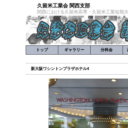
久留米工業会 関西支部
関西における久留米高専・久留米工業短期
トップ
ギャラリー
分科会
新大阪ワシントンプラザホテル4