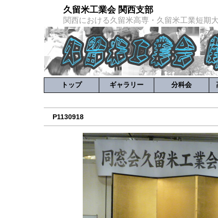
久留米工業会 関西支部
関西における久留米高専・久留米工業短期
トップ
ギャラリー
分科会
P1130918